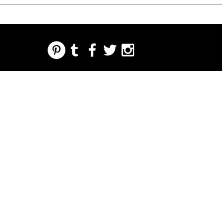
REGARDING FRESH | RE:FRESH | RE:FRESH STYLE
STORE POLICIES
223 NORTH PETERS STREET NEW ORLEANS FRENCH QUARTER, LA 70130
INFO@REFRESHSTYLE.COM
504-592-
3303
О
ОТ
МУЗЫК
ЕДА
НОЧНАЯ
НАЖМ
МЕРОП
РЕДАКЦИИ
А
ЖИЗНЬ
ИТЕ
РИЯТИ