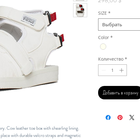
298,00 $
SIZE
*
Выбрать
Color
*
Количество
*
Добавить в корзину
. Cow leather toe box with shearling lining.
place with durable velcro straps and magnetic