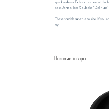
quick-release Fidlock closures at the 
sole. John Elliott X Suicoke “Delirium”
These sandals run true to size. If you a
up.
Похожие товары