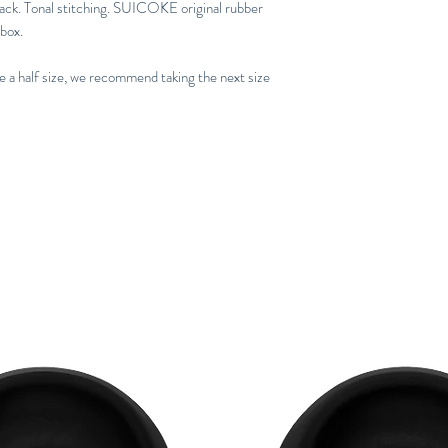
back. Tonal stitching. SUICOKE original rubber
 box.
re a half size, we recommend taking the next size