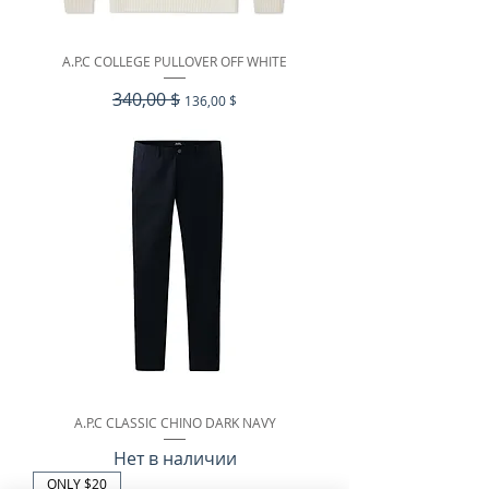
A.P.C COLLEGE PULLOVER OFF WHITE
Обычная цена
340,00 $
Цена со скидкой
136,00 $
A.P.C CLASSIC CHINO DARK NAVY
Нет в наличии
ONLY $20