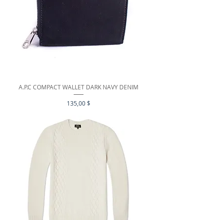
A.P.C COMPACT WALLET DARK NAVY DENIM
Цена
135,00 $