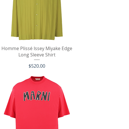
クイックビュー
Homme Plissé Issey Miyake Edge
Long Sleeve Shirt
価格
$520.00