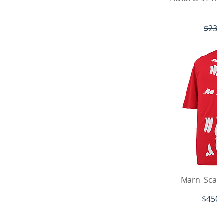
通
$23
ク
Marni Sca
通常
$45