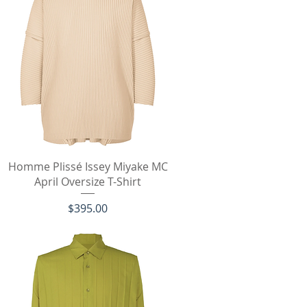
クイックビュー
Homme Plissé Issey Miyake MC
April Oversize T-Shirt
価格
$395.00