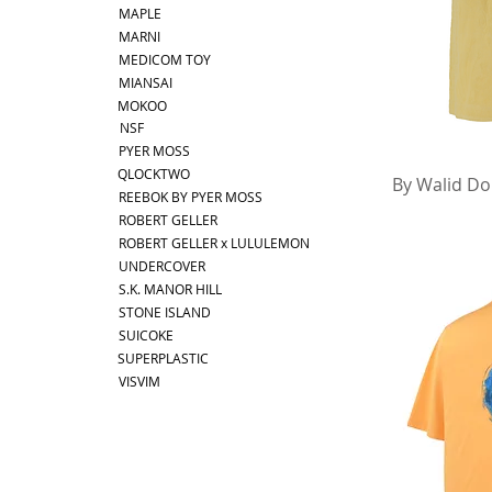
MAPLE
MARNI
MEDICOM TOY
MIANSAI
MOKOO
NSF
PYER MOSS
QLOCKTWO
ク
By Walid Do
REEBOK BY PYER MOSS
ROBERT GELLER
ROBERT GELLER x LULULEMON
UNDERCOVER
S.K. MANOR HILL
STONE ISLAND
SUICOKE
SUPERPLASTIC
VISVIM