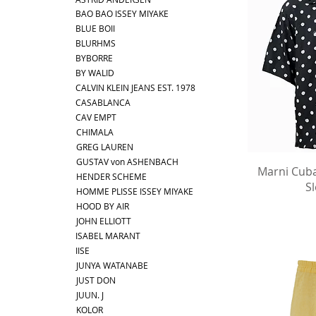
BAO BAO ISSEY MIYAKE
BLUE BOII
BLURHMS
BYBORRE
BY WALID
CALVIN KLEIN JEANS EST. 1978
CASABLANCA
CAV EMPT
CHIMALA
GREG LAUREN
GUSTAV von ASHENBACH
ク
Marni Cuba
HENDER SCHEME
Sl
HOMME PLISSE ISSEY MIYAKE
HOOD BY AIR
JOHN ELLIOTT
ISABEL MARANT
IISE
JUNYA WATANABE
JUST DON
JUUN. J
KOLOR