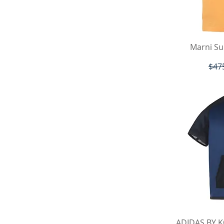
ク
Marni Su
通常
$47
ク
ADIDAS BY 