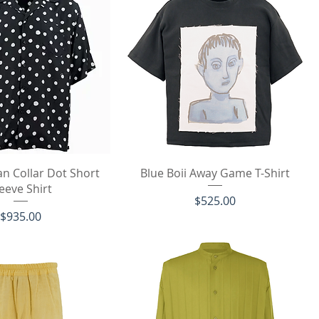
イックビュー
クイックビュー
n Collar Dot Short
Blue Boii Away Game T-Shirt
eeve Shirt
価格
$525.00
価格
$935.00