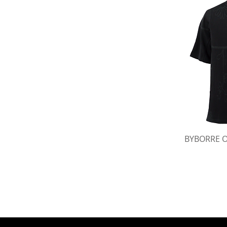
ク
BYBORRE O