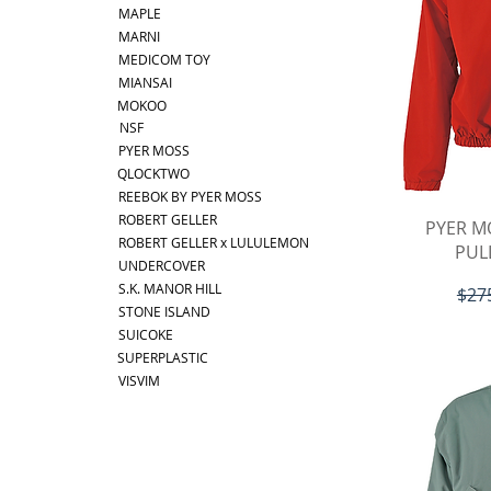
MAPLE
MARNI
MEDICOM TOY
MIANSAI
MOKOO
NSF
PYER MOSS
QLOCKTWO
REEBOK BY PYER MOSS
ROBERT GELLER
ク
PYER M
ROBERT GELLER x LULULEMON
PUL
UNDERCOVER
S.K. MANOR HILL
通常
$27
STONE ISLAND
SUICOKE
SUPERPLASTIC
VISVIM