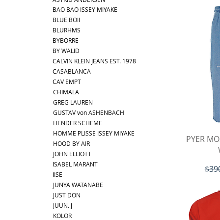
BAO BAO ISSEY MIYAKE
BLUE BOII
BLURHMS
BYBORRE
BY WALID
CALVIN KLEIN JEANS EST. 1978
CASABLANCA
CAV EMPT
CHIMALA
GREG LAUREN
GUSTAV von ASHENBACH
HENDER SCHEME
HOMME PLISSE ISSEY MIYAKE
ク
PYER MO
HOOD BY AIR
JOHN ELLIOTT
ISABEL MARANT
通常
$39
IISE
JUNYA WATANABE
JUST DON
JUUN. J
KOLOR