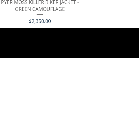
クイックビュー
PYER MOSS KILLER BIKER JACKET -
GREEN CAMOUFLAGE
価格
$2,350.00