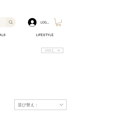
LOG IN
ALS
LIFESTYLE
USD ($)
並び替え：