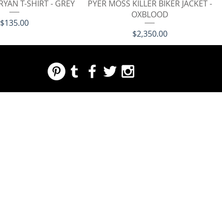
イックビュー
クイックビュー
YAN T-SHIRT - GREY
PYER MOSS KILLER BIKER JACKET -
OXBLOOD
価格
$135.00
価格
$2,350.00
REGARDING FRESH | RE:FRESH | RE:FRESH STYLE
STORE POLICIES
223 NORTH PETERS STREET NEW ORLEANS FRENCH QUARTER, LA 70130
INFO@REFRESHSTYLE.COM
504-592-
3303