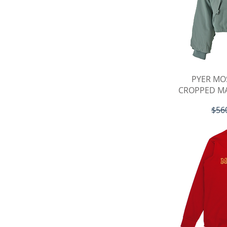
ク
PYER MO
CROPPED MA
通常
$56