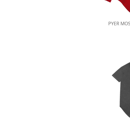
ク
PYER MO