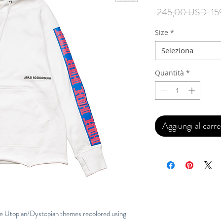
Pre
 245,00 USD 
15
reg
Size
*
Seleziona
Quantità
*
Aggiungi al carre
re Utopian/Dystopian themes recolored using