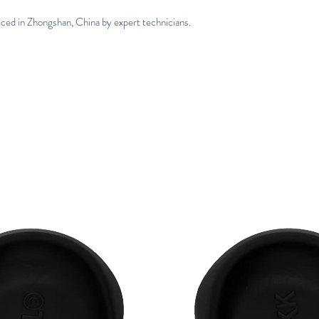
uced in Zhongshan, China by expert technicians.