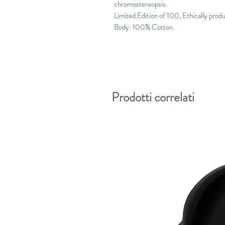
chromostereopsis.
Limited Edition of 100, Ethically prod
Body: 100% Cotton.
Prodotti correlati