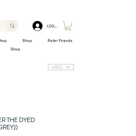
LOG IN
hop
Shop
Refer Friends
Shop
USD ($)
ER THE DYED
GREY))