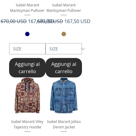
Isabel Marant
Isabel Marant
Mantsyman Pullover
Mantsyman Pullover
Prezzo regolare
Prezzo scontato
Prezzo regolare
Prezzo scontato
670,00 USD
167,50 USD
670,00 USD
167,50 USD
Aggiungi al
Aggiungi al
carrello
carrello
Isabel Marant Viley
Isabel Marant Joltao
Tapestry Hoodie
Denim Jacket