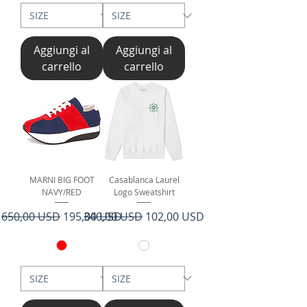
Aggiungi al
Aggiungi al
carrello
carrello
MARNI BIG FOOT
Casablanca Laurel
NAVY/RED
Logo Sweatshirt
Prezzo regolare
Prezzo scontato
Prezzo regolare
Prezzo scontato
650,00 USD
195,00 USD
340,00 USD
102,00 USD