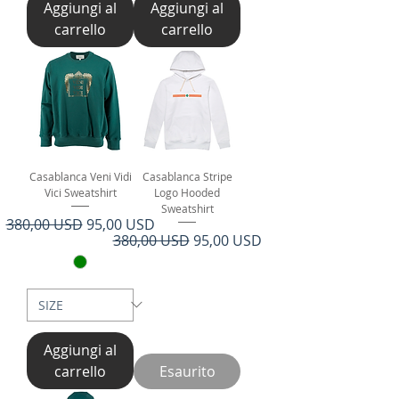
Aggiungi al
Aggiungi al
carrello
carrello
Casablanca Veni Vidi
Casablanca Stripe
Vici Sweatshirt
Logo Hooded
Sweatshirt
Prezzo regolare
Prezzo scontato
380,00 USD
95,00 USD
Prezzo regolare
Prezzo scontato
380,00 USD
95,00 USD
Aggiungi al
carrello
Esaurito