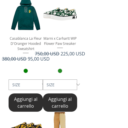
Casablanca La Fleur
Marni x Carhartt WIP
D'Oranger Hooded
Flower Paw Sneaker
Sweatshirt
Prezzo regolare
Prezzo scontato
750,00 USD
225,00 USD
Prezzo regolare
Prezzo scontato
380,00 USD
95,00 USD
Aggiungi al
Aggiungi al
carrello
carrello