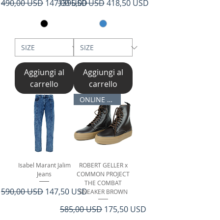
Prezzo regolare
Prezzo scontato
Prezzo regolare
Prezzo scontato
490,00 USD
147,00 USD
1395,00 USD
418,50 USD
Aggiungi al
Aggiungi al
carrello
carrello
ONLINE ONLY
Isabel Marant Jalim
ROBERT GELLER x
Jeans
COMMON PROJECT
THE COMBAT
Prezzo regolare
Prezzo scontato
590,00 USD
147,50 USD
SNEAKER BROWN
Prezzo regolare
Prezzo scontato
585,00 USD
175,50 USD