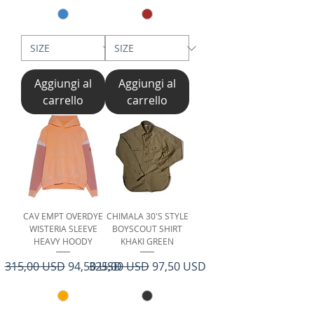
Aggiungi al
Aggiungi al
carrello
carrello
CAV EMPT OVERDYE
CHIMALA 30'S STYLE
WISTERIA SLEEVE
BOYSCOUT SHIRT
HEAVY HOODY
KHAKI GREEN
Prezzo regolare
Prezzo scontato
Prezzo regolare
Prezzo scontato
315,00 USD
94,50 USD
325,00 USD
97,50 USD