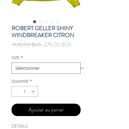
ROBERT GELLER SHINY
WINDBREAKER CITRON
Prix
Prix
 930,00 $US 
279,00 $US
original
promotionnel
SIZE
*
Quantité
*
Ajouter au panier
DETAILS