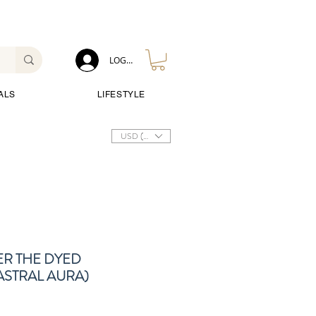
LOG IN
ALS
LIFESTYLE
USD ($)
ER THE DYED
ASTRAL AURA)