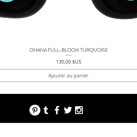
OHANA FULL-BLOOM TURQUOISE
Aperçu rapide
Prix
130,00 $US
Ajouter au panier
REGARDING FRESH | RE:FRESH | RE:FRESH STYLE