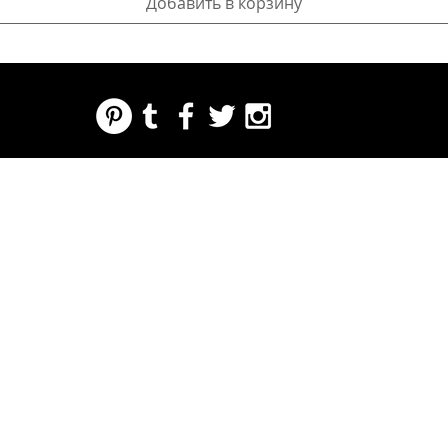
Добавить в корзину
REGARDING FRESH | RE:FRESH | RE:FRESH STYLE
STORE POLICIES
223 NORTH PETERS STREET NEW ORLEANS FRENCH QUARTER, LA 70130
INFO@REFRESHSTYLE.COM
504-592-
3303
О
ОТ
МУЗЫК
ЕДА
НОЧНАЯ
НАЖМ
МЕРОП