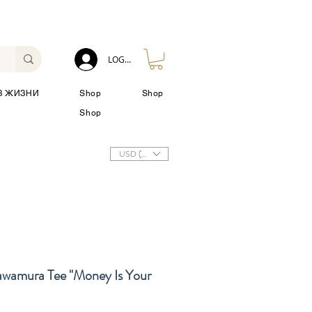
LOG IN
З ЖИЗНИ
Shop
Shop
Shop
USD ($)
awamura Tee "Money Is Your