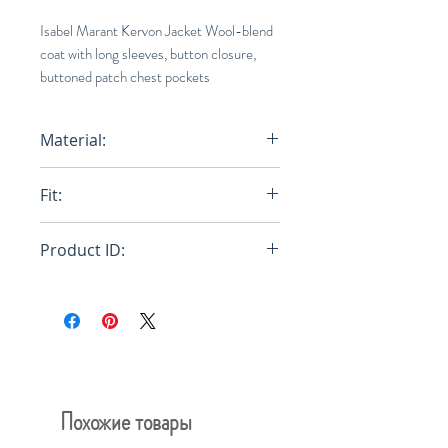
Isabel Marant Kervon Jacket Wool-blend
coat with long sleeves, button closure,
buttoned patch chest pockets
Material:
58% Polyester, 27% Virgin Wool,
Fit:
15% Acrylic
Oversized
Product ID:
VE1623-21A008H
Похожие товары