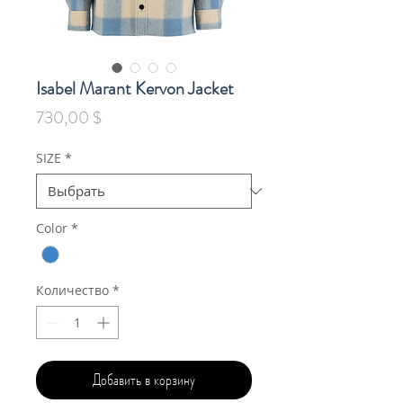
Isabel Marant Kervon Jacket
Цена
730,00 $
SIZE
*
Color
*
Количество
*
Добавить в корзину