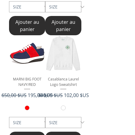
Ajouter au
Ajouter au
panier
panier
MARNI BIG FOOT
Casablanca Laurel
NAVY/RED
Logo Sweatshirt
Prix original
Prix promotionnel
Prix original
Prix promotionnel
650,00 $US
195,00 $US
340,00 $US
102,00 $US