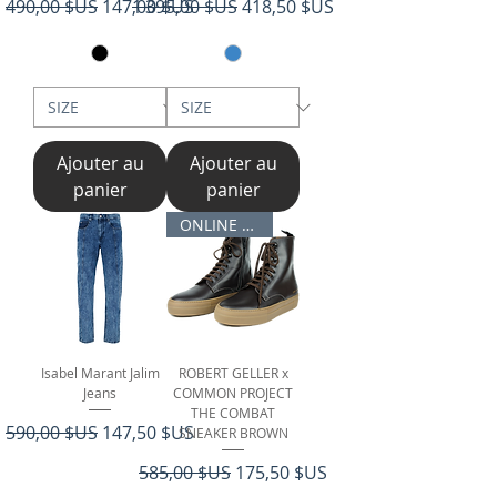
Prix original
Prix promotionnel
Prix original
Prix promotionnel
490,00 $US
147,00 $US
1 395,00 $US
418,50 $US
Ajouter au
Ajouter au
panier
panier
ONLINE ONLY
Isabel Marant Jalim
ROBERT GELLER x
Jeans
COMMON PROJECT
THE COMBAT
Prix original
Prix promotionnel
590,00 $US
147,50 $US
SNEAKER BROWN
Prix original
Prix promotionnel
585,00 $US
175,50 $US