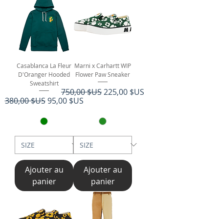
Casablanca La Fleur
Marni x Carhartt WIP
D'Oranger Hooded
Flower Paw Sneaker
Sweatshirt
Prix original
Prix promotionnel
750,00 $US
225,00 $US
Prix original
Prix promotionnel
380,00 $US
95,00 $US
Ajouter au
Ajouter au
panier
panier