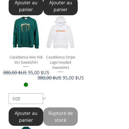
Ajouter au
Ajouter au
panier
panier
Casablanca Veni Vidi
Casablanca Stripe
Vici Sweatshirt
Logo Hooded
Sweatshirt
Prix original
Prix promotionnel
380,00 $US
95,00 $US
Prix original
Prix promotionnel
380,00 $US
95,00 $US
Ajouter au
Rupture de
panier
stock