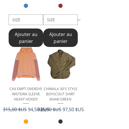
Ajouter au
Ajouter au
panier
panier
CAV EMPT OVERDYE
CHIMALA 30'S STYLE
WISTERIA SLEEVE
BOYSCOUT SHIRT
HEAVY HOODY
KHAKI GREEN
Prix original
Prix promotionnel
Prix original
Prix promotionnel
315,00 $US
94,50 $US
325,00 $US
97,50 $US