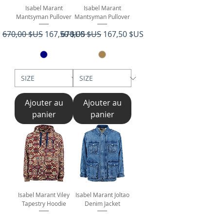
Isabel Marant
Isabel Marant
Mantsyman Pullover
Mantsyman Pullover
Prix original
Prix promotionnel
Prix original
Prix promotionnel
670,00 $US
167,50 $US
670,00 $US
167,50 $US
Ajouter au
Ajouter au
panier
panier
Isabel Marant Viley
Isabel Marant Joltao
Tapestry Hoodie
Denim Jacket