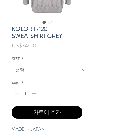
KOLOR T-120
SWEATSHIRT GREY
가
US$340.00
격
SIZE
*
수량
*
카트에 추가
MADE IN JAPAN