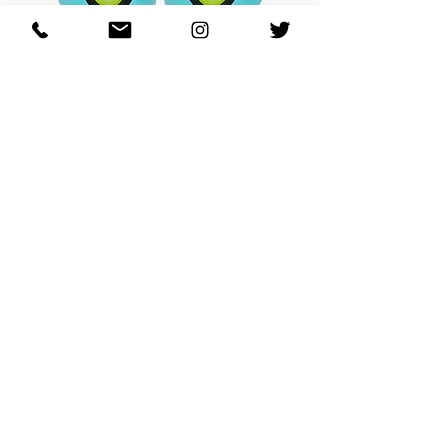
OHANA FULL-BLOOM
OHANA FULL-BL
TURQUOISE
価格
$130.00
カートに追加する
REGARDING FRESH | RE:FRESH | RE:FRESH STYLE