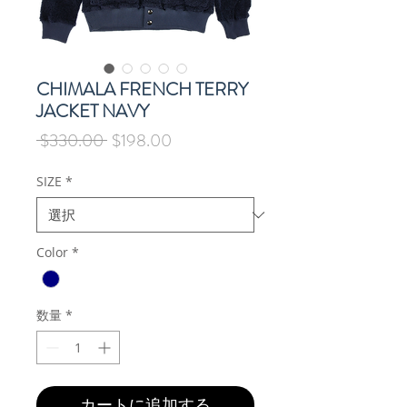
CHIMALA FRENCH TERRY
JACKET NAVY
通
セ
 $330.00 
$198.00
常
ー
価
ル
SIZE
*
格
価
格
Color
*
数量
*
カートに追加する