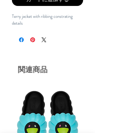
Terry jacket with ribbing constrating
details
関連商品