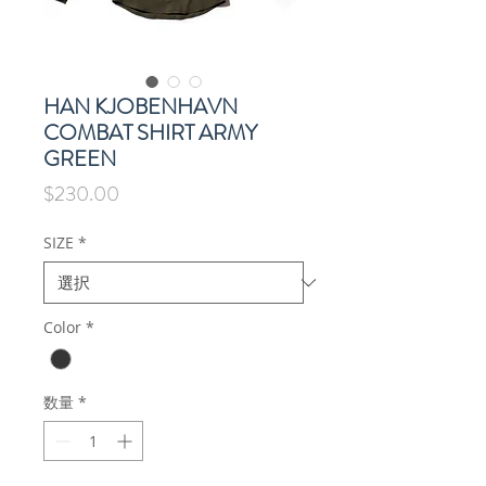
HAN KJOBENHAVN
COMBAT SHIRT ARMY
GREEN
価
$230.00
格
SIZE
*
Color
*
数量
*