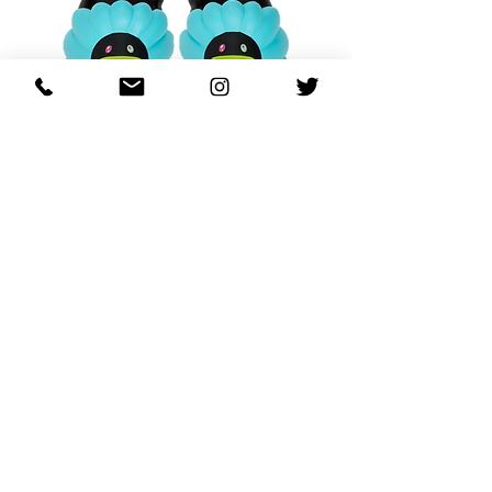
OHANA FULL-BLOOM
OHANA FULL-BL
TURQUOISE
가격
US$130.00
카트에 추가
REGARDING FRESH | RE:FRESH | RE:FRESH STYLE