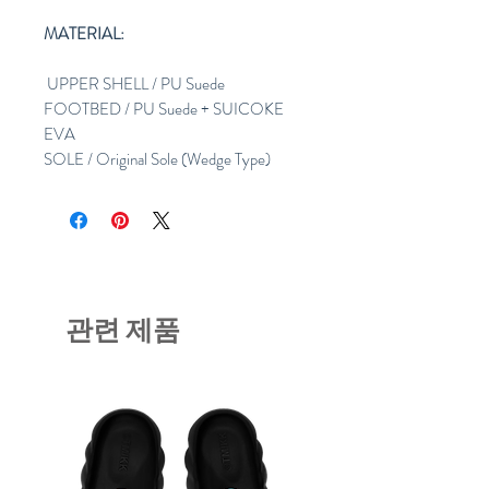
MATERIAL:
UPPER SHELL / PU Suede
FOOTBED / PU Suede + SUICOKE
EVA
SOLE / Original Sole (Wedge Type)
관련 제품