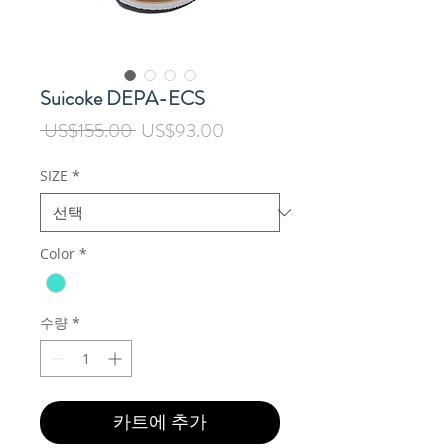
Suicoke DEPA-ECS
일
할
 US$155.00 
US$93.00
반
인
가
가
SIZE
*
Color
*
수량
*
카트에 추가