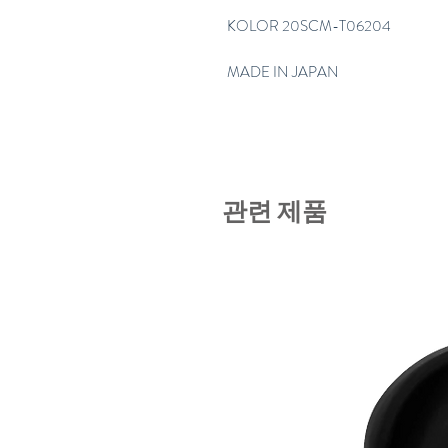
KOLOR 20SCM-T06204
MADE IN JAPAN
관련 제품