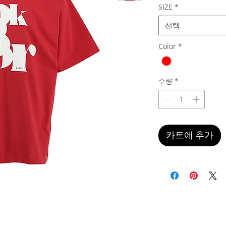
SIZE
*
선택
Color
*
수량
*
카트에 추가