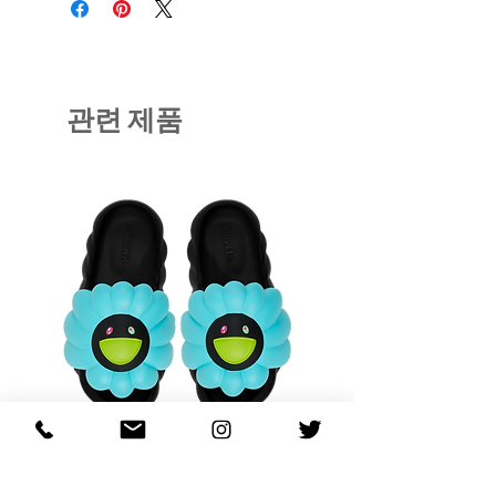
관련 제품
OHANA FULL-BLOOM
OHANA FULL-BL
TURQUOISE