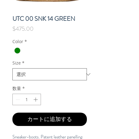
UTC 00 SNK 14 GREEN
価
$475.00
格
Color
*
Size
*
数量
*
カートに追加する
Sneaker-boots. Patent leather panelling