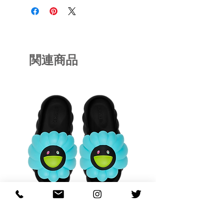
関連商品
OHANA FULL-BLOOM
OHANA FULL-BL