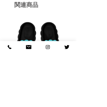
関連商品
OHANA FULL-BLOOM
OHANA FULL-BL
TURQUOISE
価格
$130.00
カートに追加する