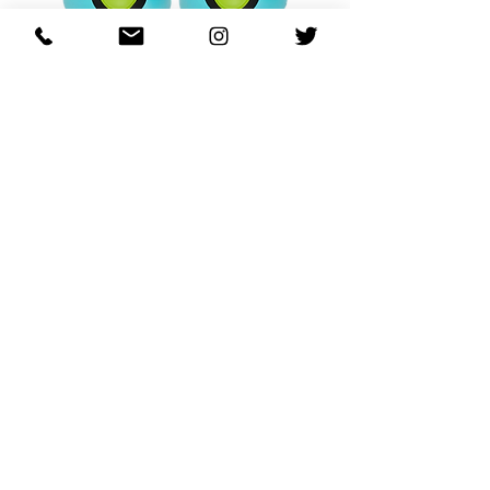
OHANA FULL-BLOOM
OHANA FULL-BL
TURQUOISE
価格
$130.00
カートに追加する
REGARDING FRESH | RE:FRESH | RE:FRESH STYLE