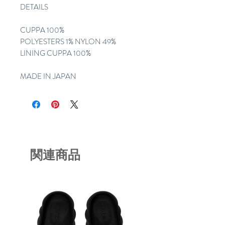
DETAILS
CUPPA 100%
POLYESTERS 1% NYLON 49%
LINING CUPPA 100%
MADE IN JAPAN
関連商品