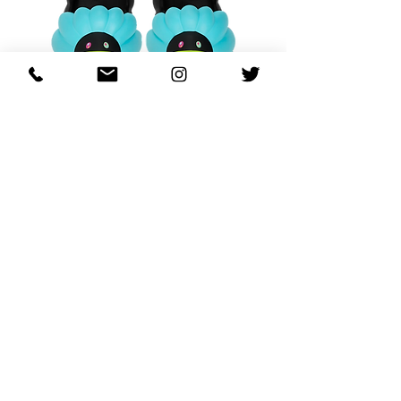
OHANA FULL-BLOOM
OHANA FULL-BL
TURQUOISE
価格
$130.00
カートに追加する
REGARDING FRESH | RE:FRESH | RE:FRESH STYLE