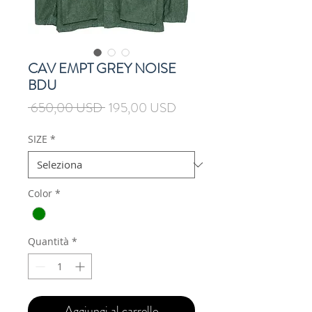
CAV EMPT GREY NOISE
BDU
Prezzo
Prezzo
 650,00 USD 
195,00 USD
regolare
scontato
SIZE
*
Color
*
Quantità
*
Aggiungi al carrello