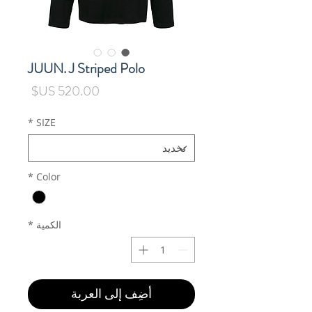
JUUN. J Striped Polo
السعر
*
SIZE
*
Color
الكمية
*
أضِف إلى العربة