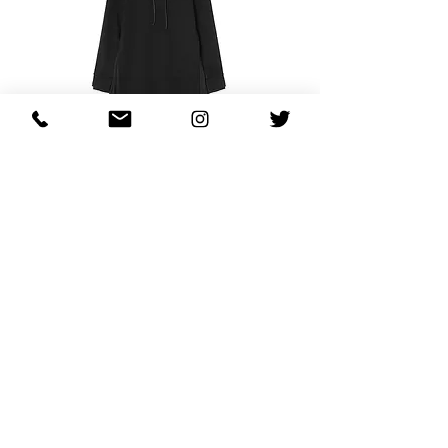
JUUN. J Hooded Pleated Dress
السعر
WOMENS