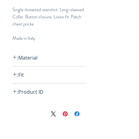
Single-breasted overshirt. Long-sleeved.
Collar. Button closure. Loose fit. Patch
chest pocke
Made in Italy
Material:
100% Polyamide Woven - Lining:
Fit:
100% Polyamide Wove
Loose
Product ID:
RFRSH-JKMA0166U0-UTN894-
MAY65