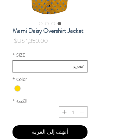
Marni Daisy Overshirt Jacket
السعر
*
SIZE
*
Color
الكمية
*
أضِف إلى العربة